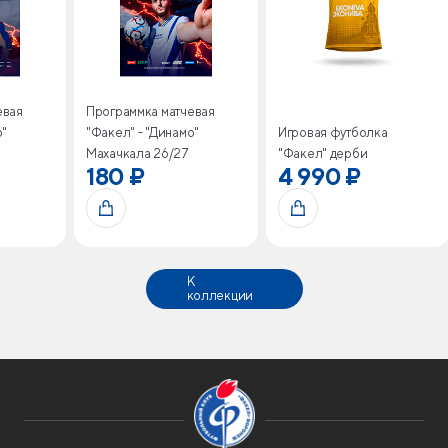
евая
Программка матчевая
о"
"Факел" - "Динамо"
Игровая футболка
Махачкала 26/27
"Факел" дерби
180 ₽
4 990 ₽
К
коллекции