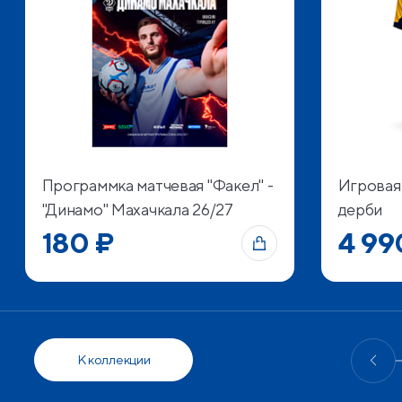
Программка матчевая "Факел" -
Игровая
"Динамо" Махачкала 26/27
дерби
180 ₽
4 99
К коллекции