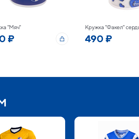
ка "Мяч"
Кружка "Факел" серд
0 ₽
490 ₽
м