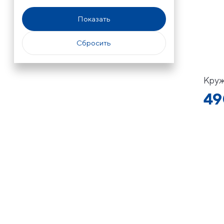
Круж
49