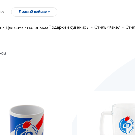
лю
Личный кабинет
а
Подарки и сувениры
Стиль Факел
Стил
Для самых маленьких
осы