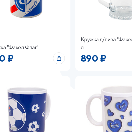
Кружка д/пива "Факел
ка "Факел Флаг"
л
0 ₽
890 ₽