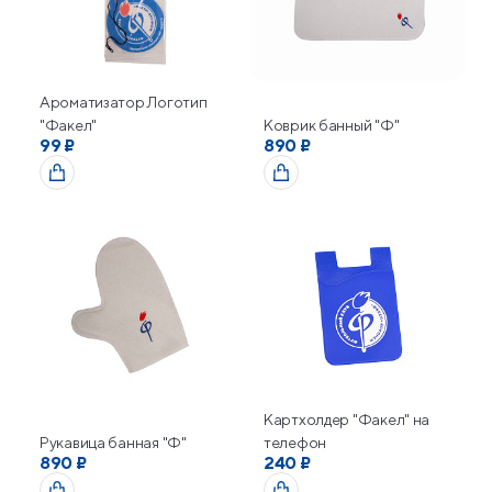
Ароматизатор Логотип
"Факел"
Коврик банный "Ф"
99 ₽
890 ₽
Картхолдер "Факел" на
Рукавица банная "Ф"
телефон
890 ₽
240 ₽