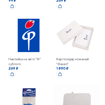
99 ₽
269 ₽
Наклейка на авто "Ф"
Картхолдер кожаный
сублого
"Факел"
269 ₽
1 890 ₽