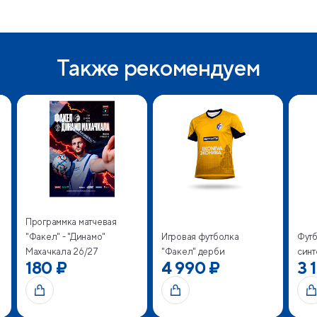
Также рекомендуем
Игровая футболка
Футболка ФАКЕЛ ретро
"Факел" дерби
синтетика
Футб
4 990 ₽
3 190 ₽
3 