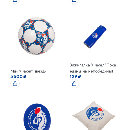
Зажигалка "Факел" Пока
Мяч "Факел" звезды
едины-мы непобедимы!
5 500 ₽
129 ₽