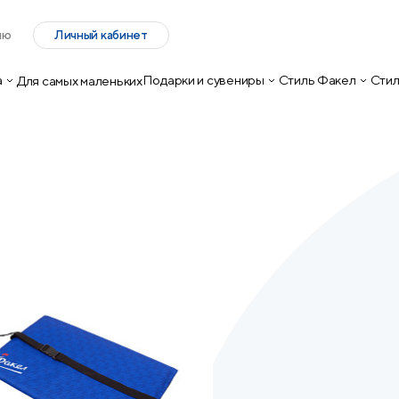
лю
Личный кабинет
а
Подарки и сувениры
Стиль Факел
Стил
Для самых маленьких