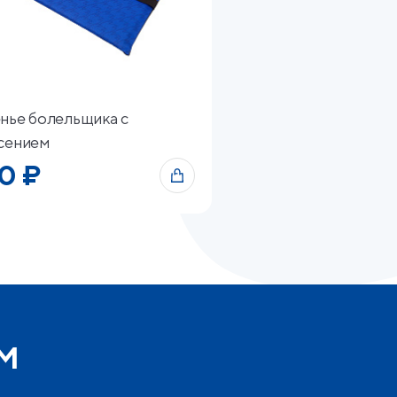
нье болельщика с
сением
0 ₽
м