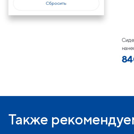
Сиде
нане
84
Также рекомендуе