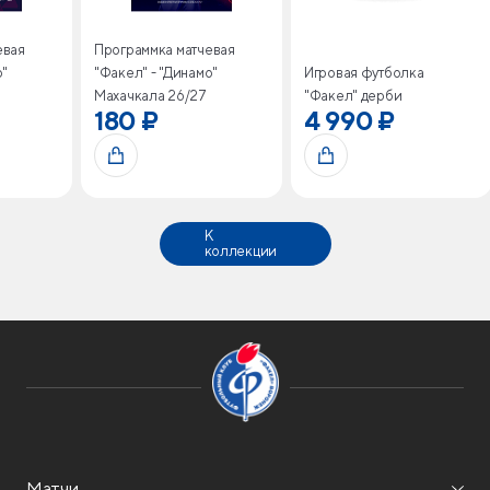
евая
Программка матчевая
о"
"Факел" - "Динамо"
Игровая футболка
Махачкала 26/27
"Факел" дерби
180 ₽
4 990 ₽
К
коллекции
Матчи