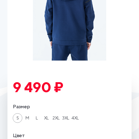
9 490 ₽
Размер
S
M
L
XL
2XL
3XL
4XL
Цвет