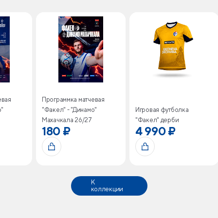
евая
Программка матчевая
о"
"Факел" - "Динамо"
Игровая футболка
Махачкала 26/27
"Факел" дерби
180 ₽
4 990 ₽
К
коллекции