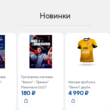
Новинки
евая
Программка матчевая
о"
"Факел" - "Динамо"
Игровая футболка
Махачкала 26/27
"Факел" дерби
180 ₽
4 990 ₽