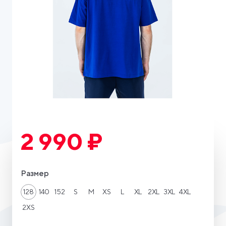
2 990 ₽
Размер
128
140
152
S
M
XS
L
XL
2XL
3XL
4XL
2XS