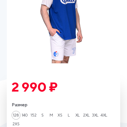
2 990 ₽
Размер
128
140
152
S
M
XS
L
XL
2XL
3XL
4XL
2XS