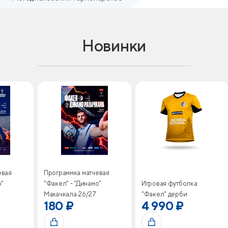
Новинки
евая
Программка матчевая
о"
"Факел" - "Динамо"
Игровая футболка
Махачкала 26/27
"Факел" дерби
180 ₽
4 990 ₽